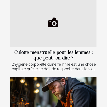
Culotte menstruelle pour les femmes :
que peut-on dire ?
L’hygiène corporelle d’une femme est une chose
capitale qu’elle se doit de respecter dans la vie...