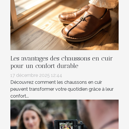
Les avantages des chaussons en cuir
pour un confort durable
17 décembre 2025 12:44
Découvrez comment les chaussons en cuir
peuvent transformer votre quotidien grâce à leur
confort...