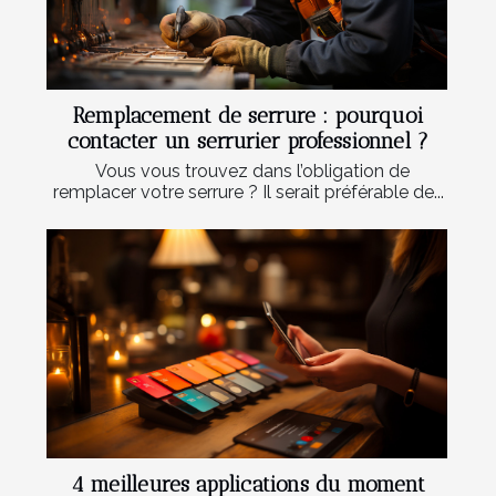
Remplacement de serrure : pourquoi
contacter un serrurier professionnel ?
Vous vous trouvez dans l’obligation de
remplacer votre serrure ? Il serait préférable de...
4 meilleures applications du moment