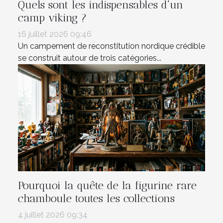
Quels sont les indispensables d'un
camp viking ?
16 juillet 2026 09:46
Un campement de reconstitution nordique crédible
se construit autour de trois catégories...
Pourquoi la quête de la figurine rare
chamboule toutes les collections
4 juillet 2026 09:34