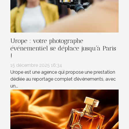
Urope : votre photographe
événementiel se déplace jusqu’à Paris
!
15 décembre 2025 16:34
Urope est une agence qui propose une prestation
dédiée au reportage complet d’événements, avec
un...