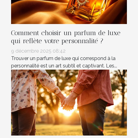
Comment choisir un parfum de luxe
qui reflète votre personnalité ?
9 décembre 2025 08:42
Trouver un parfum de luxe qui correspond à la
personnalité est un art subtil et captivant. Les...