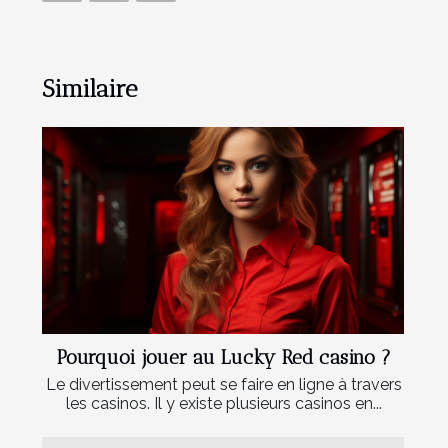
Similaire
Pourquoi jouer au Lucky Red casino ?
Le divertissement peut se faire en ligne à travers
les casinos. Il y existe plusieurs casinos en...