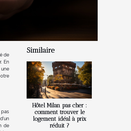
Similaire
lé de
r. En
 une
otre
Hôtel Milan pas cher :
t pas
comment trouver le
logement idéal à prix
 d'un
réduit ?
on de