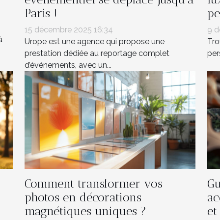
Paris !
pe
15 décembre 2025 16:34
9 d
à
Urope est une agence qui propose une
Tro
prestation dédiée au reportage complet
per
d’événements, avec un...
Comment transformer vos
Gu
photos en décorations
ac
magnétiques uniques ?
et