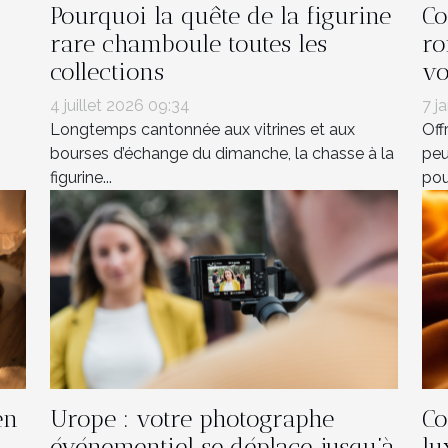
Pourquoi la quête de la figurine
Co
rare chamboule toutes les
ro
collections
vo
4 juillet 2026 09:34
7 j
Longtemps cantonnée aux vitrines et aux
Off
bourses d’échange du dimanche, la chasse à la
peu
figurine...
pour
en
Urope : votre photographe
Co
événementiel se déplace jusqu’à
lu