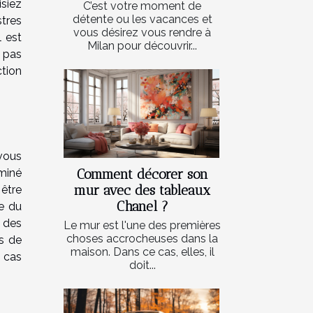
isiez
C’est votre moment de
détente ou les vacances et
tres
vous désirez vous rendre à
l est
Milan pour découvrir...
 pas
ction
vous
rminé
Comment décorer son
mur avec des tableaux
être
Chanel ?
e du
 des
Le mur est l'une des premières
choses accrocheuses dans la
s de
maison. Dans ce cas, elles, il
n cas
doit...