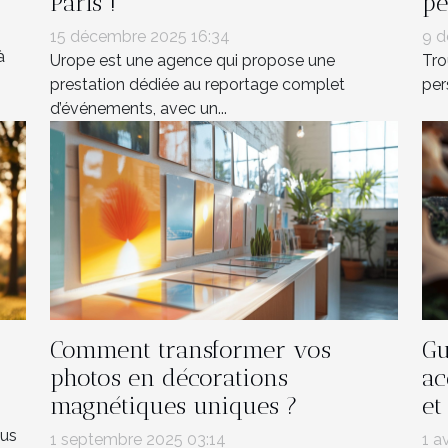
Paris !
pe
15 décembre 2025 16:34
9 d
à
Urope est une agence qui propose une
Tro
prestation dédiée au reportage complet
per
d’événements, avec un...
Comment transformer vos
Gu
photos en décorations
ac
magnétiques uniques ?
et
lus
1 septembre 2025 03:14
1 a