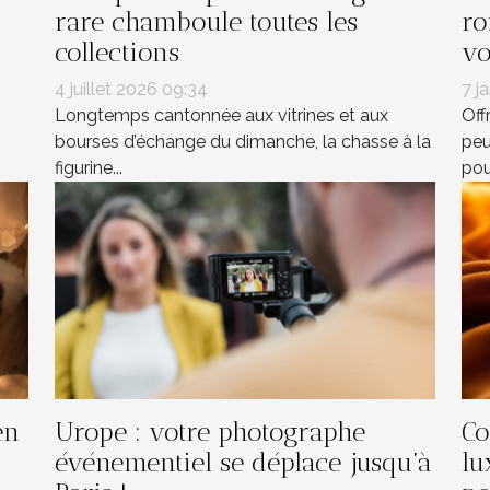
rare chamboule toutes les
ro
collections
vo
4 juillet 2026 09:34
7 j
Longtemps cantonnée aux vitrines et aux
Off
bourses d’échange du dimanche, la chasse à la
peu
figurine...
pour
en
Urope : votre photographe
Co
événementiel se déplace jusqu’à
lu