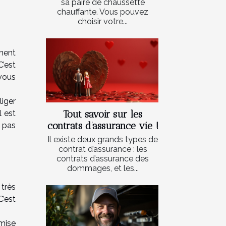
sa paire de chaussette
chauffante. Vous pouvez
choisir votre...
ment
C’est
 vous
liger
Tout savoir sur les
 est
contrats d’assurance vie !
e pas
Il existe deux grands types de
contrat d’assurance : les
contrats d’assurance des
dommages, et les...
 très
C’est
mmise