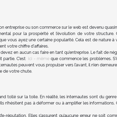
on entreprise ou son commerce sur le web est devenu quasi
ntal pour la prospérité et l’évolution de votre structure. 
l que vous ayez une certaine popularité. Cela est de nature à
nt votre chiffre d'affaires.
devez en aucun cas faire en tant qu’entreprise. Le fait de nég
t partie. C’est
ici - même
que commence les problèmes. S’il
ternautes peuvent vous propulser vers l’avant, il n’en demeur
se de votre chute.
 tollé sur la toile. En réalité, les internautes sont du genre
 Ils n’hésitent pas à déformer ou à amplifier les informations. 
d’e-réputation. Elles s’assurent qu’aucune erreur ne soit co